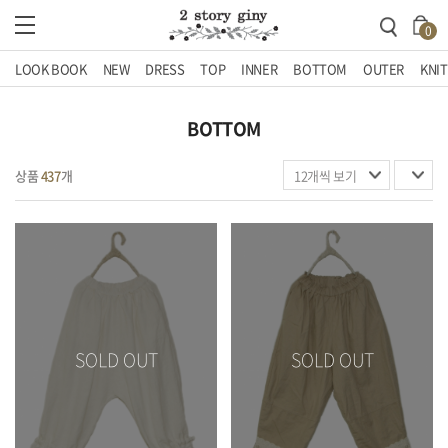
0
LOOK BOOK
NEW
DRESS
TOP
INNER
BOTTOM
OUTER
KNIT
BOTTOM
상품
437
개
SOLD OUT
SOLD OUT