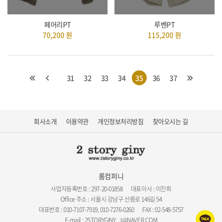
페어리PT
루벤PT
70,200
원
115,200
원
31
32
33
34
35
36
37
회사소개
이용약관
개인정보처리방침
찾아오시는 길
롬컴퍼니
사업자등록번호 : 297-20-01858
대표이사 : 이진희
Office 주소 : 서울시 강남구 선릉로 146길 54
대표번호 : 010-7107-7919, 010-7276-0260
FAX : 02-548-5757
E-mail : 2STORYGINY_J@NAVER.COM