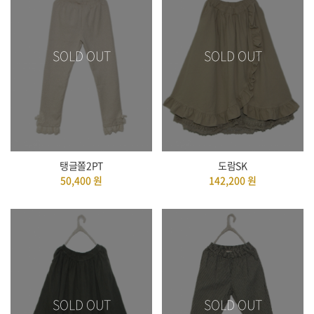
SOLD OUT
SOLD OUT
탱글쫄2PT
도람SK
50,400
원
142,200
원
SOLD OUT
SOLD OUT