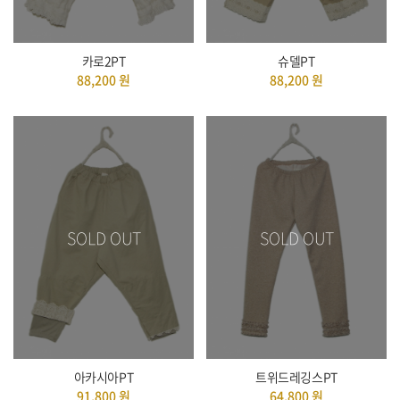
카로2PT
슈델PT
88,200
원
88,200
원
SOLD OUT
SOLD OUT
아카시아PT
트위드레깅스PT
91,800
원
64,800
원