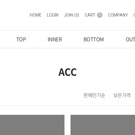
HOME
LOGIN
JOIN US
CART
COMPANY
0
TOP
INNER
BOTTOM
OU
ACC
판매인기순
낮은가격