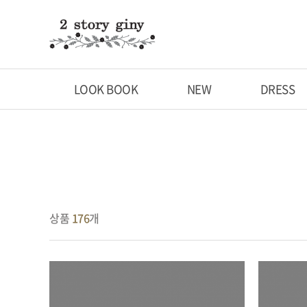
LOOK BOOK
NEW
DRESS
상품
176
개