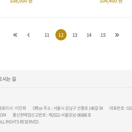
108,000
원
104,400
원
11
12
13
14
15
오시는 길
대표이사 : 이진희
Office 주소 : 서울시 강남구 선릉로 146길 54
대표번호 : 010-
COM
통신판매업신고번호 : 제2022-서울강남-06688 호
L RIGHTS RESERVED.