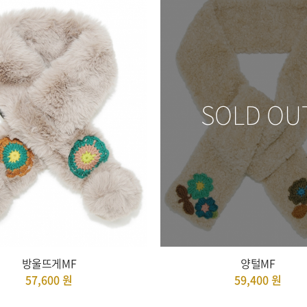
SOLD OU
방울뜨게MF
양털MF
57,600
원
59,400
원