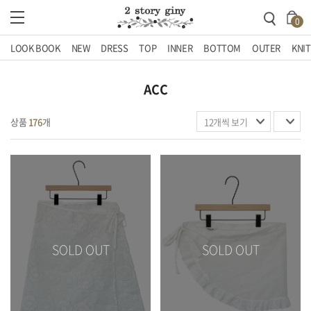
0
LOOK BOOK
NEW
DRESS
TOP
INNER
BOTTOM
OUTER
KNIT
ACC
상품
176
개
SOLD OUT
SOLD OUT