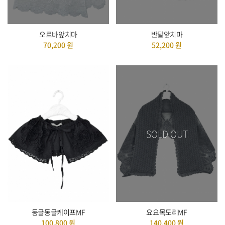
오르바앞치마
반달앞치마
70,200
원
52,200
원
SOLD OUT
동글동글케이프MF
요요목도리MF
100,800
원
140,400
원