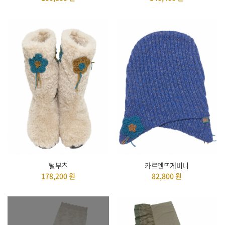
털부츠
카르멘뜨게비니
178,200
원
82,800
원