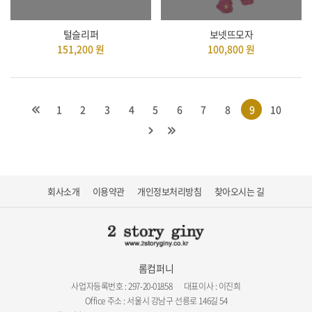
털슬리퍼
보넷뜨모자
151,200
원
100,800
원
1
2
3
4
5
6
7
8
9
10
회사소개
이용약관
개인정보처리방침
찾아오시는 길
롬컴퍼니
사업자등록번호 : 297-20-01858
대표이사 : 이진희
Office 주소 : 서울시 강남구 선릉로 146길 54