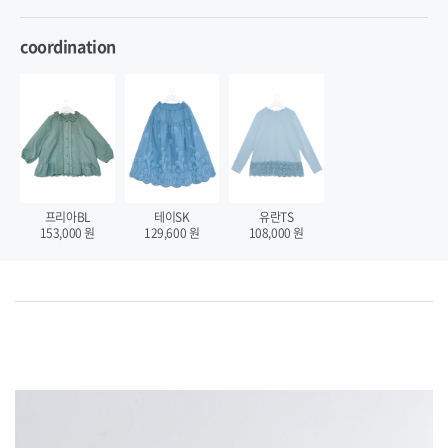
coordination
프리아BL
테이SK
유란TS
153,000
원
129,600
원
108,000
원