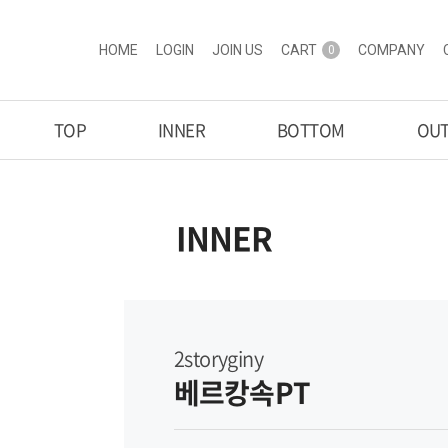
HOME
LOGIN
JOIN US
CART
COMPANY
0
TOP
INNER
BOTTOM
OU
INNER
2storyginy
베르캉속PT