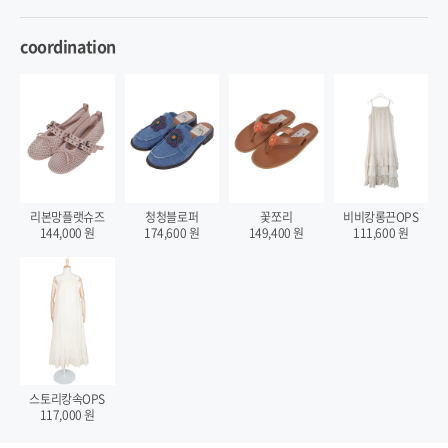
coordination
비비캉롱끈OPS
리본망플랫슈즈
청청블로퍼
꽃쪼리
111,600
원
144,000
원
174,600
원
149,400
원
스토리캉속OPS
117,000
원