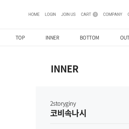
HOME
LOGIN
JOIN US
CART
COMPANY
0
TOP
INNER
BOTTOM
OU
INNER
2storyginy
코비속나시