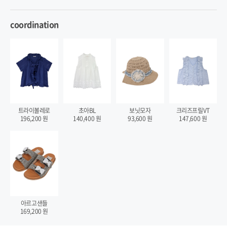
coordination
트라이볼레로
초아BL
보닛모자
크리즈프릴VT
196,200
원
140,400
원
93,600
원
147,600
원
아르고샌들
169,200
원