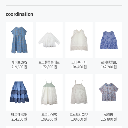
coordination
세이프OPS
토스핸들볼레로
코비속나시
로지핸들BL
219,600
원
172,800
원
104,400
원
142,200
원
타로캉캉SK
크로니OPS
코스모망OPS
샐리BL
214,200
원
199,800
원
108,000
원
127,800
원