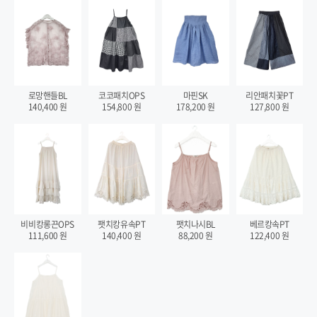
로망핸들BL
코코패치OPS
마핀SK
리안패치꽃PT
140,400
원
154,800
원
178,200
원
127,800
원
비비캉롱끈OPS
팻치캉유속PT
팻치나시BL
베르캉속PT
111,600
원
140,400
원
88,200
원
122,400
원