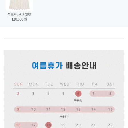
폰즈끈나시3OPS
120,600
원