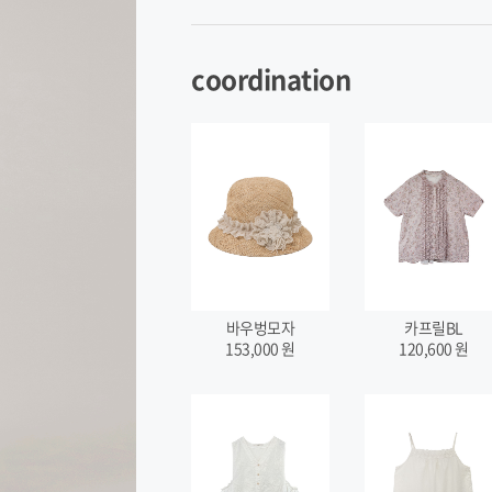
coordination
바우벙모자
카프릴BL
153,000
원
120,600
원