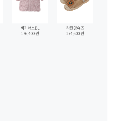
비기너스BL
라탄망슈즈
176,400
원
174,600
원