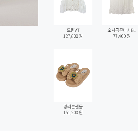
모린VT
오사공끈나시BL
127,800
원
77,400
원
왕리본샌들
151,200
원