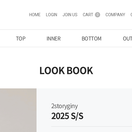
HOME
LOGIN
JOIN US
CART
COMPANY
0
TOP
INNER
BOTTOM
OU
LOOK BOOK
2storyginy
2025 S/S