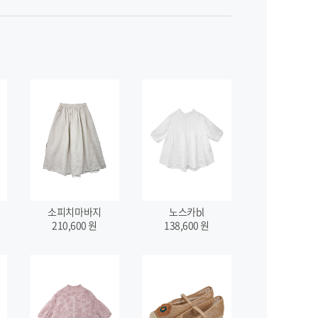
소피치마바지
노스카bl
210,600
원
138,600
원