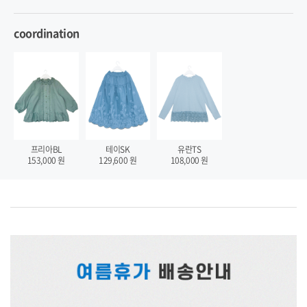
coordination
프리아BL
테이SK
유란TS
153,000
원
129,600
원
108,000
원