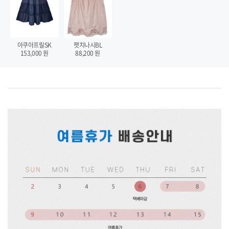
팻치나시BL
아쿠아프릴SK
88,200
원
153,000
원