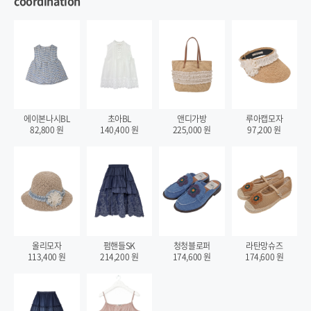
coordination
에이본나시BL
초아BL
앤디가방
루아캡모자
82,800
원
140,400
원
225,000
원
97,200
원
올리모자
펌핸들SK
청청블로퍼
라탄망슈즈
113,400
원
214,200
원
174,600
원
174,600
원