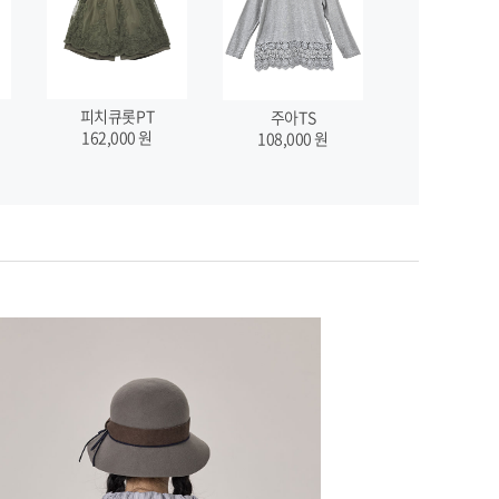
피치큐롯PT
주아TS
162,000
원
108,000
원