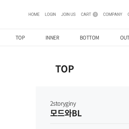
HOME
LOGIN
JOIN US
CART
COMPANY
0
TOP
INNER
BOTTOM
OU
TOP
2storyginy
모드와BL