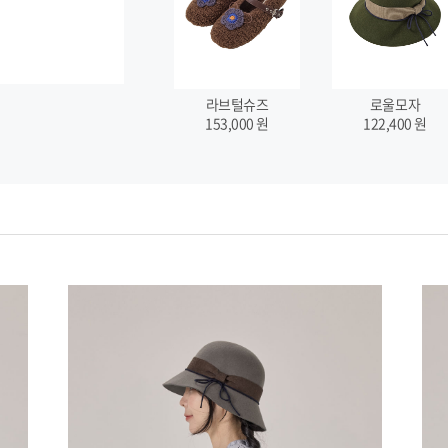
라브털슈즈
로울모자
153,000
원
122,400
원