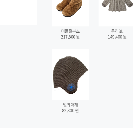
미들털부츠
루리BL
217,800
원
149,400
원
털귀마개
82,800
원