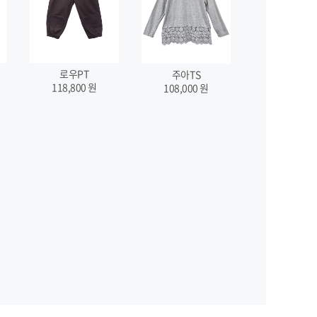
로우PT
주아TS
118,800
원
108,000
원