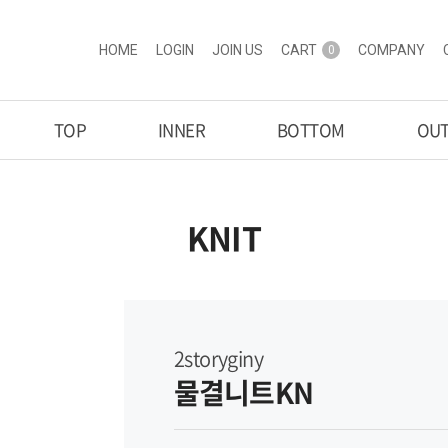
HOME
LOGIN
JOIN US
CART
COMPANY
0
TOP
INNER
BOTTOM
OU
KNIT
2storyginy
물결니트KN