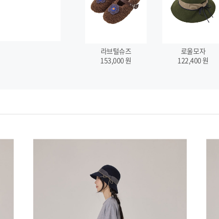
라브털슈즈
로울모자
153,000
원
122,400
원