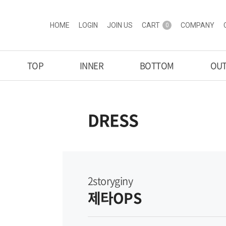
HOME
LOGIN
JOIN US
CART
COMPANY
0
TOP
INNER
BOTTOM
OU
DRESS
2storyginy
제타OPS