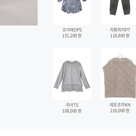
조이에OPS
자몽피치PT
151,200
원
118,800
원
레프조끼KN
주아TS
216,000
원
108,000
원