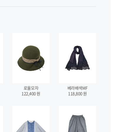
로울모자
베라배색MF
122,400
원
118,800
원