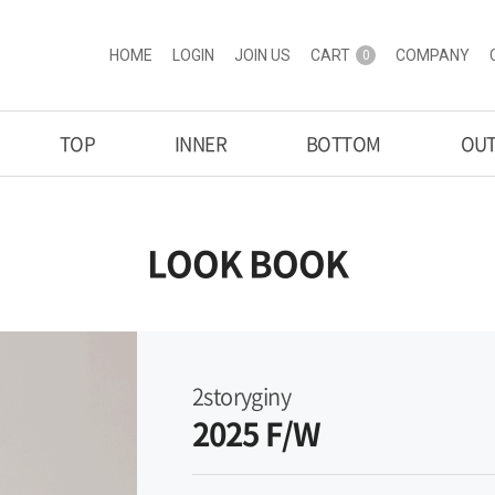
HOME
LOGIN
JOIN US
CART
COMPANY
0
TOP
INNER
BOTTOM
OU
LOOK BOOK
2storyginy
2025 F/W