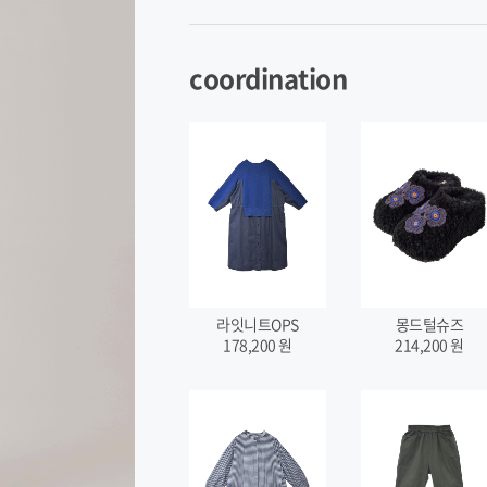
coordination
라잇니트OPS
몽드털슈즈
178,200
원
214,200
원