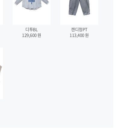
디투BL
캔디청PT
129,600
원
113,400
원