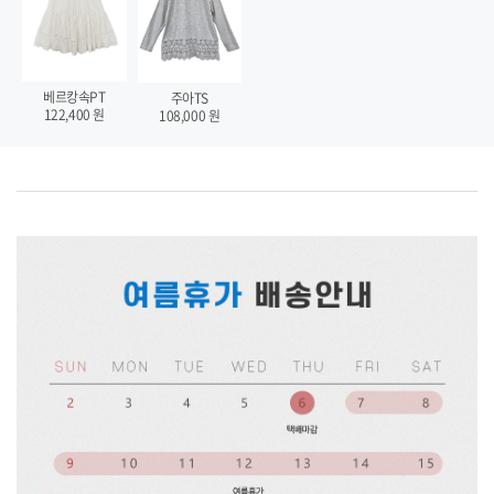
베르캉속PT
주아TS
122,400
원
108,000
원