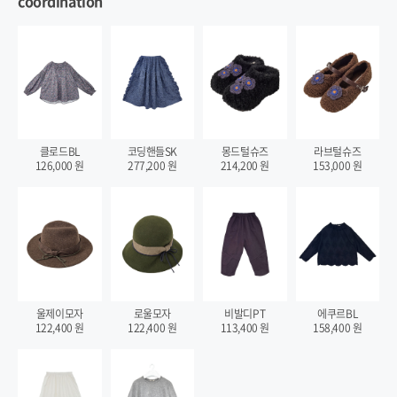
coordination
클로드BL
코딩핸들SK
몽드털슈즈
라브털슈즈
126,000
원
277,200
원
214,200
원
153,000
원
울제이모자
로울모자
비발디PT
에쿠르BL
122,400
원
122,400
원
113,400
원
158,400
원