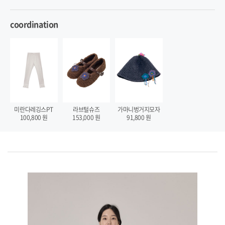
coordination
가마니벙거지모자
미란다레깅스PT
라브털슈즈
91,800
원
100,800
원
153,000
원