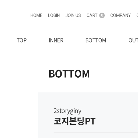
HOME
LOGIN
JOIN US
CART
COMPANY
0
TOP
INNER
BOTTOM
OU
BOTTOM
2storyginy
코지본딩PT