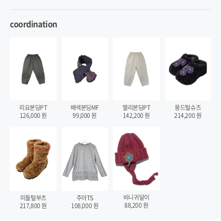
coordination
리요본딩PT
배색본딩MF
엘리본딩PT
몽드털슈즈
126,000
원
99,000
원
142,200
원
214,200
원
비니귀달이
미들털부츠
주아TS
88,200
원
217,800
원
108,000
원