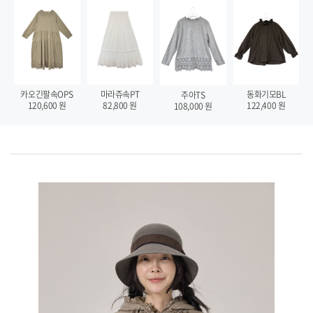
동화기모BL
카오긴팔속OPS
마라쥬속PT
주아TS
122,400
원
120,600
원
82,800
원
108,000
원