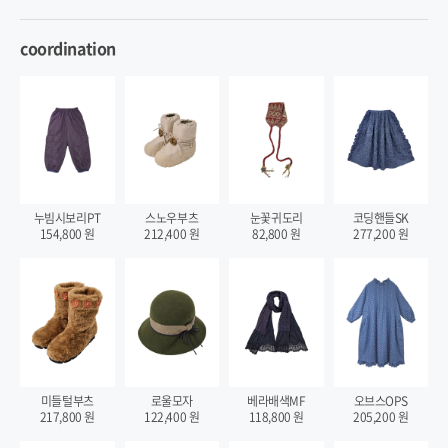
coordination
누빔시보리PT
스노우부츠
눈꽃귀도리
코딩핸들SK
154,800
원
212,400
원
82,800
원
277,200
원
미들털부츠
로울모자
베라배색MF
오브스OPS
217,800
원
122,400
원
118,800
원
205,200
원