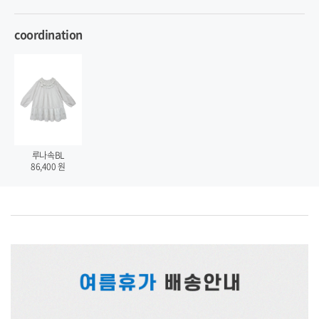
coordination
루나속BL
86,400
원