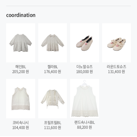
coordination
해인BL
젤라BL
더노말슈즈
라운드토슈즈
205,200
원
176,400
원
180,000
원
131,400
원
랜드속나시BL
코비속나시
프릴프릴BL
88,200
원
104,400
원
111,600
원