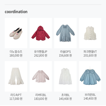
coordination
더노말슈즈
유이핸들JP
라솔OPS
파크핸들VT
180,000
원
262,800
원
156,600
원
201,600
원
브라운BL
라드속PT
리버티BL
초아BL
140,400
원
117,000
원
183,600
원
140,400
원