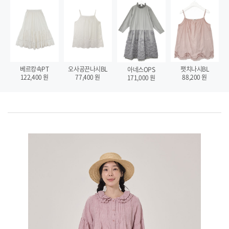
팻치나시BL
베르캉속PT
오사공끈나시BL
아네스OPS
88,200
원
122,400
원
77,400
원
171,000
원