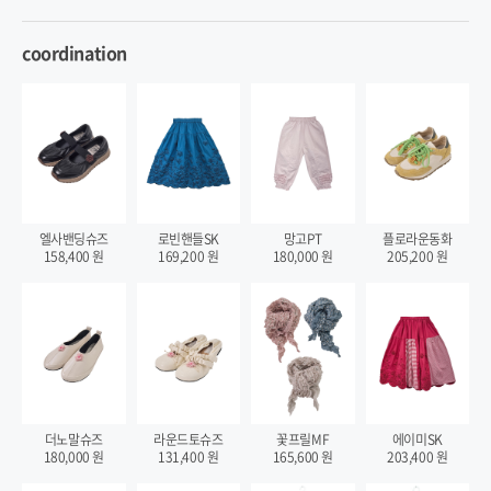
coordination
엘사밴딩슈즈
로빈핸들SK
망고PT
플로라운동화
158,400
원
169,200
원
180,000
원
205,200
원
더노말슈즈
라운드토슈즈
꽃프릴MF
에이미SK
180,000
원
131,400
원
165,600
원
203,400
원