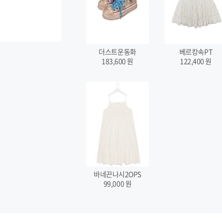
더스트운동화
베르캉속PT
183,600
원
122,400
원
바네끈나시2OPS
99,000
원