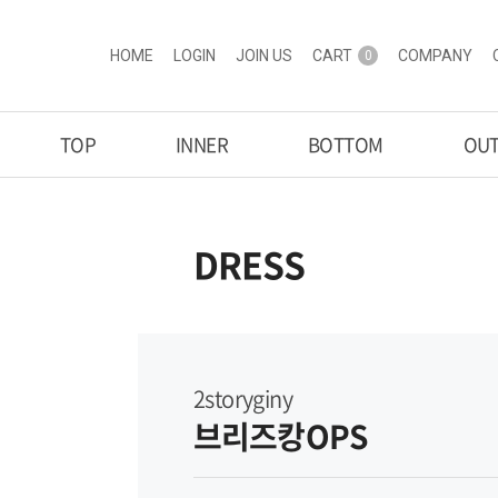
HOME
LOGIN
JOIN US
CART
COMPANY
0
TOP
INNER
BOTTOM
OU
DRESS
2storyginy
브리즈캉OPS