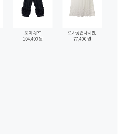
토이속PT
오사공끈나시BL
104,400
원
77,400
원