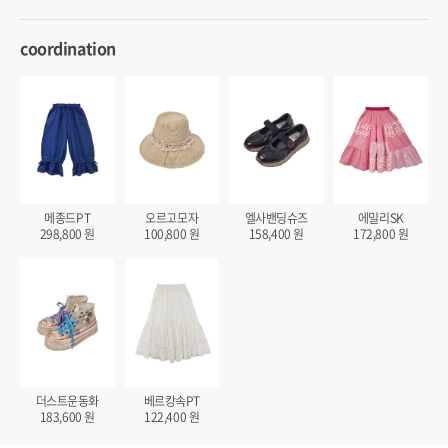
coordination
메종드PT
오르고모자
엘사밴딩슈즈
에밀리SK
298,800
원
100,800
원
158,400
원
172,800
원
더스트운동화
베르캉속PT
183,600
원
122,400
원