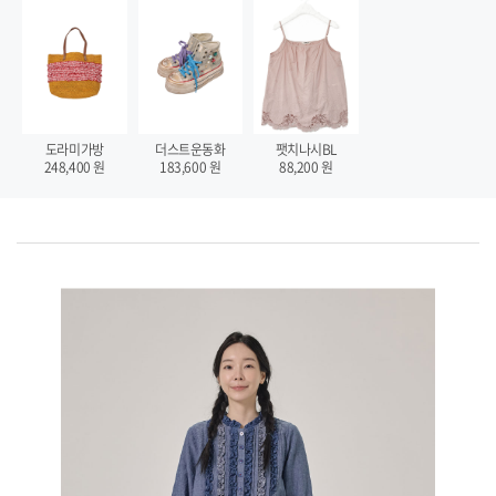
팻치나시BL
도라미가방
더스트운동화
88,200
원
248,400
원
183,600
원