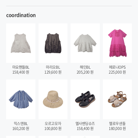
coordination
마요핸들BL
마리오BL
해인BL
메로나OPS
158,400
원
129,600
원
205,200
원
225,000
원
믹스앤BL
오르고모자
엘사밴딩슈즈
멜로우샌들
160,200
원
100,800
원
158,400
원
180,000
원