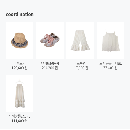
coordination
라올모자
샤베트운동화
라드속PT
오사공끈나시BL
129,600
원
214,200
원
117,000
원
77,400
원
비비캉롱끈OPS
111,600
원