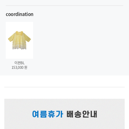
coordination
이븐BL
153,000
원