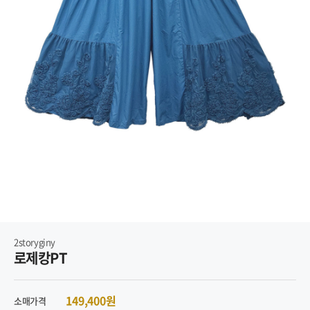
2storyginy
로제캉PT
149,400원
소매가격