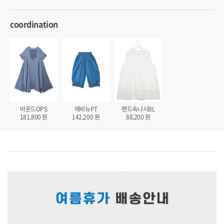
coordination
랜드속나시BL
바운드OPS
에비뉴PT
88,200
원
181,800
원
142,200
원