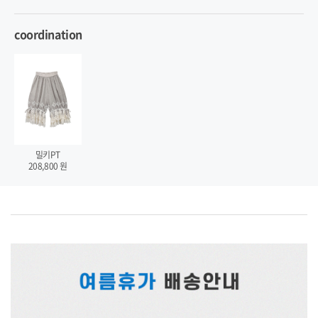
coordination
밀키PT
208,800
원