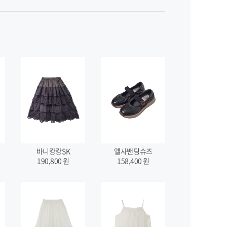
바니캉캉SK
엘사밴딩슈즈
190,800
원
158,400
원