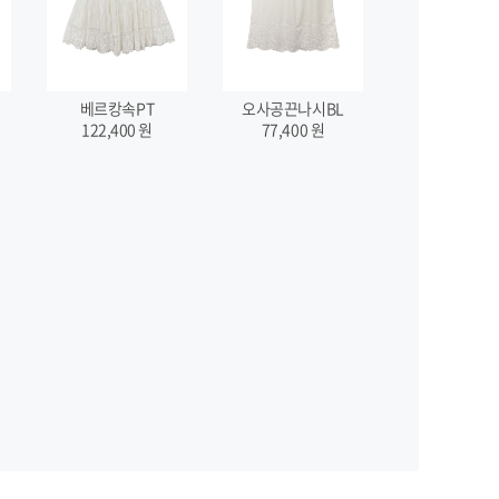
베르캉속PT
오사공끈나시BL
122,400
원
77,400
원