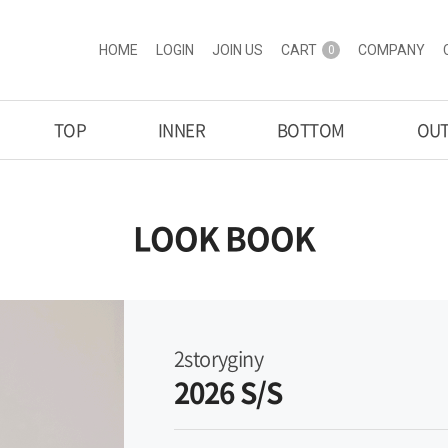
HOME
LOGIN
JOIN US
CART
COMPANY
0
TOP
INNER
BOTTOM
OU
LOOK BOOK
2storyginy
2026 S/S