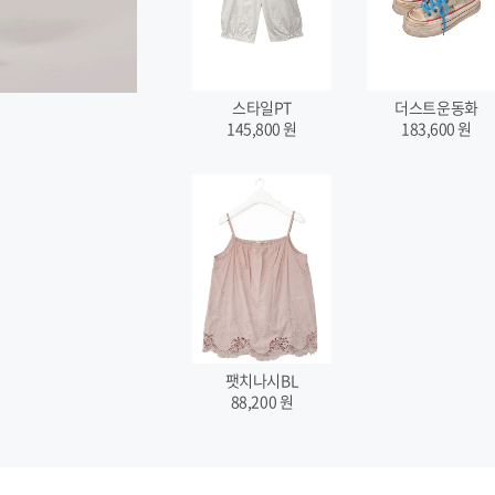
스타일PT
더스트운동화
145,800
원
183,600
원
팻치나시BL
88,200
원