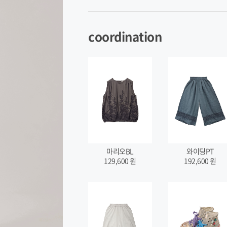
coordination
마리오BL
와이딩PT
129,600
원
192,600
원