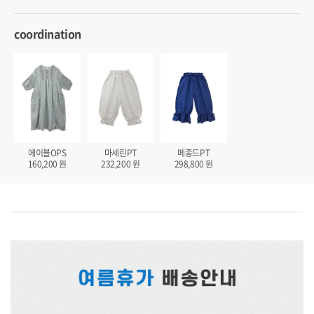
coordination
에이블OPS
마세린PT
메종드PT
160,200
원
232,200
원
298,800
원