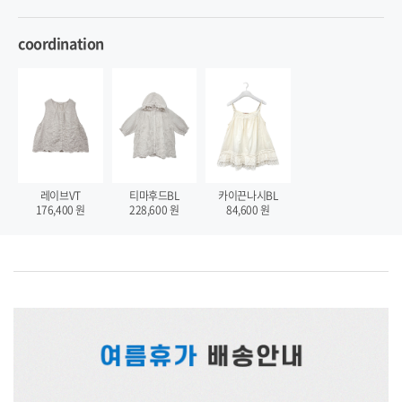
coordination
카이끈나시BL
레이브VT
티마후드BL
84,600
원
176,400
원
228,600
원