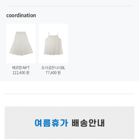
coordination
베르캉속PT
오사공끈나시BL
122,400
원
77,400
원