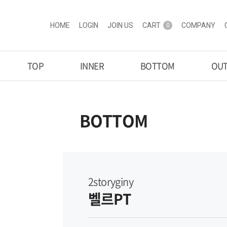
HOME
LOGIN
JOIN US
CART
COMPANY
0
TOP
INNER
BOTTOM
OU
BOTTOM
2storyginy
벨르PT