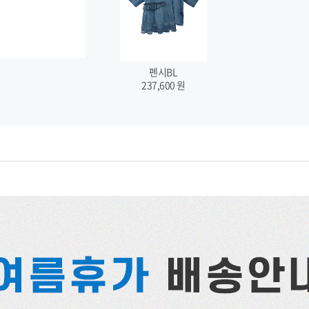
펜시BL
237,600
원