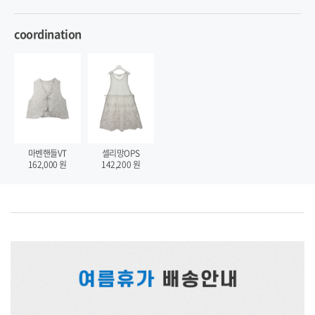
coordination
마벤핸들VT
셀리망OPS
162,000
원
142,200
원