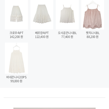
팻치나시BL
크로우속PT
베르캉속PT
오사공끈나시BL
88,200
원
142,200
원
122,400
원
77,400
원
바네끈나시2OPS
99,000
원