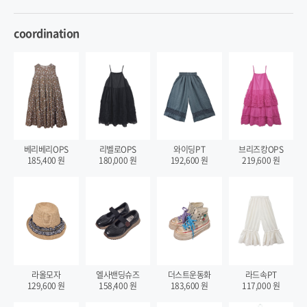
coordination
베리베리OPS
리벨로OPS
와이딩PT
브리즈캉OPS
185,400
원
180,000
원
192,600
원
219,600
원
라올모자
엘사밴딩슈즈
더스트운동화
라드속PT
129,600
원
158,400
원
183,600
원
117,000
원