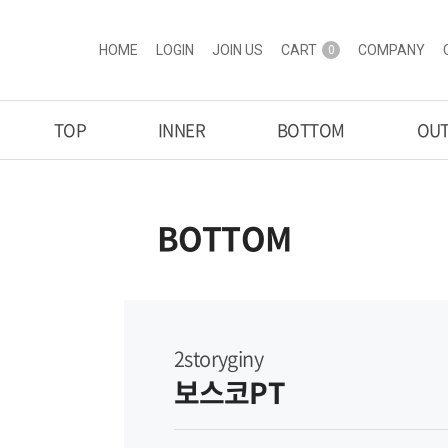
HOME
LOGIN
JOIN US
CART
COMPANY
0
TOP
INNER
BOTTOM
OU
BOTTOM
2storyginy
보스코PT