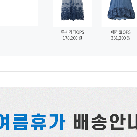
루시가디OPS
에리코OPS
178,200
원
331,200
원