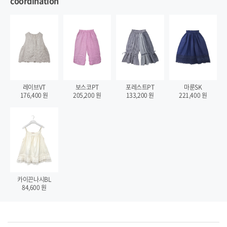
coordination
레이브VT
보스코PT
포레스트PT
마룬SK
176,400
원
205,200
원
133,200
원
221,400
원
카이끈나시BL
84,600
원