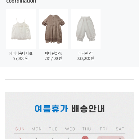
coordination
제미니속나시BL
마마핀OPS
마세린PT
97,200
원
284,400
원
232,200
원