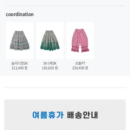
coordination
솔리디캉SK
보니에SK
쏘울PT
212,400
원
165,600
원
230,400
원