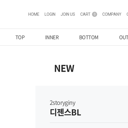
HOME
LOGIN
JOIN US
CART
COMPANY
0
TOP
INNER
BOTTOM
OU
NEW
2storyginy
디젠스BL