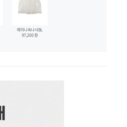
제미니속나시BL
97,200
원