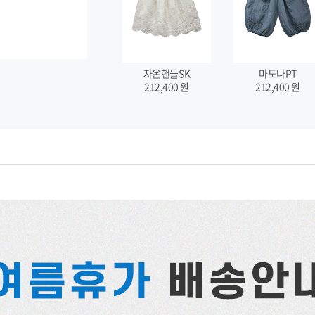
자온핸들SK
마도나PT
212,400
원
212,400
원