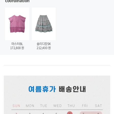
coordination
마스터BL
솔리디캉SK
172,800
원
212,400
원