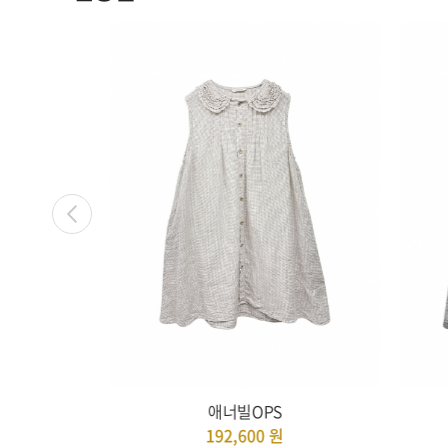
애너빌OPS
192,600
원