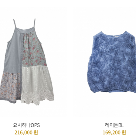
요시하나OPS
레이든BL
216,000
원
169,200
원